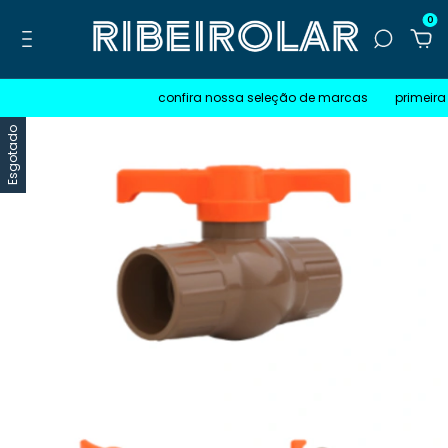
0
confira nossa seleção de marcas
primeira 
Esgotado